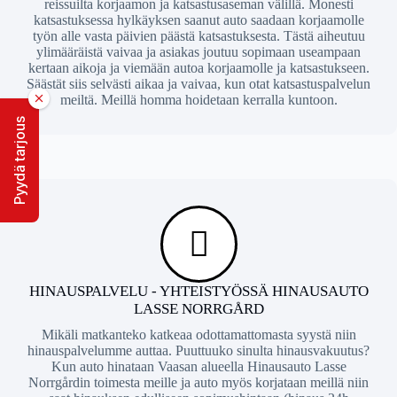
reissuilta korjaamon ja katsastusaseman välillä. Monesti
katsastuksessa hylkäyksen saanut auto saadaan korjaamolle
työn alle vasta päivien päästä katsastuksesta. Tästä aiheutuu
ylimääräistä vaivaa ja asiakas joutuu sopimaan useampaan
kertaan aikoja ja viemään autoa korjaamolle ja katsastukseen.
Säästät siis selvästi aikaa ja vaivaa, kun otat katsastuspalvelun
meiltä. Meillä homma hoidetaan kerralla kuntoon.
Pyydä tarjous
HINAUSPALVELU - YHTEISTYÖSSÄ HINAUSAUTO
LASSE NORRGÅRD
Mikäli matkanteko katkeaa odottamattomasta syystä niin
hinauspalvelumme auttaa. Puuttuuko sinulta hinausvakuutus?
Kun auto hinataan Vaasan alueella Hinausauto Lasse
Norrgårdin toimesta meille ja auto myös korjataan meillä niin