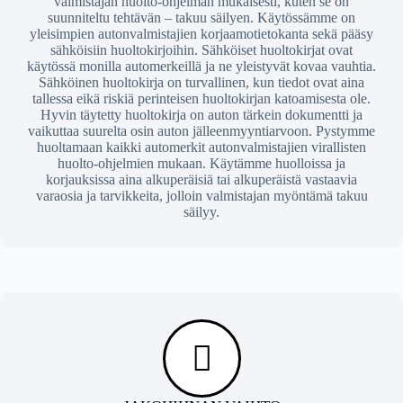
valmistajan huolto-ohjelman mukaisesti, kuten se on
suunniteltu tehtävän – takuu säilyen. Käytössämme on
yleisimpien autonvalmistajien korjaamotietokanta sekä pääsy
sähköisiin huoltokirjoihin. Sähköiset huoltokirjat ovat
käytössä monilla automerkeillä ja ne yleistyvät kovaa vauhtia.
Sähköinen huoltokirja on turvallinen, kun tiedot ovat aina
tallessa eikä riskiä perinteisen huoltokirjan katoamisesta ole.
Hyvin täytetty huoltokirja on auton tärkein dokumentti ja
vaikuttaa suurelta osin auton jälleenmyyntiarvoon. Pystymme
huoltamaan kaikki automerkit autonvalmistajien virallisten
huolto-ohjelmien mukaan. Käytämme huolloissa ja
korjauksissa aina alkuperäisiä tai alkuperäistä vastaavia
varaosia ja tarvikkeita, jolloin valmistajan myöntämä takuu
säilyy.