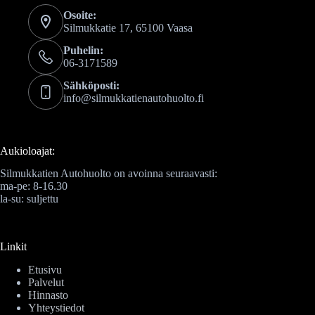
Osoite:
Silmukkatie 17, 65100 Vaasa
Puhelin:
06-3171589
Sähköposti:
info@silmukkatienautohuolto.fi
Aukioloajat:
Silmukkatien Autohuolto on avoinna seuraavasti:
ma-pe: 8-16.30
la-su: suljettu
Linkit
Etusivu
Palvelut
Hinnasto
Yhteystiedot