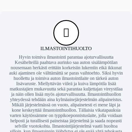
ILMASTOINTIHUOLTO
Hyvin toimiva ilmastointi parantaa ajoturvallisuutta
Kesähelteillä paahtava aurinko saa auton sisälämpötilan
nousemaan herkästi erittäin korkeisiin lukemiin eikä ikkunat
auki ajaminen ole välttämättä se paras vaihtoehto. Siksi hyvin
huollettu ja toimiva auton ilmastointilaite on tärkeä auton
lisävaruste. Miellyttävän viileä ja kuiva lämpötila lisää
matkustajien mukavuutta sekä parantaa kuljettajan vireystilaa
ja näin ollen lisää myös ajoturvallisuutta. Ilmastointihuollon
yhteydessä tehdään aina kylmäainejärjestelmän alipaineistus.
Mikäli järjestelmässä on vuoto, alipainetesti ei mene läpi ja
kone keskeyttää ilmastointihuollon. Tällaisia vikatapauksia
varten käytössämme on typpikoeponnistuslaite, jolla voidaan
helposti ja turallisesti paineistaa järjestelmä ja saada nopeasti
selville vuotokohta. Ilmastointijärjestelmä vaatii huoltoa
silloin, kun ilmastoinnin jäähdytys ei ole enää yhtä tehokasta