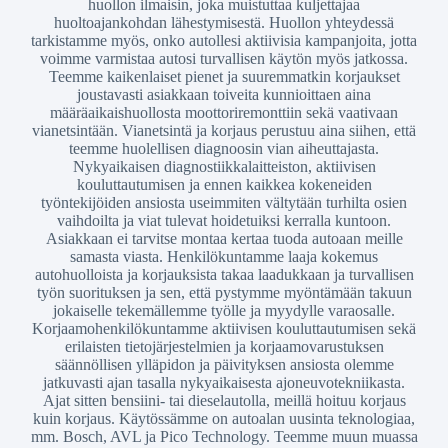
huollon ilmaisin, joka muistuttaa kuljettajaa
huoltoajankohdan lähestymisestä. Huollon yhteydessä
tarkistamme myös, onko autollesi aktiivisia kampanjoita, jotta
voimme varmistaa autosi turvallisen käytön myös jatkossa.
Teemme kaikenlaiset pienet ja suuremmatkin korjaukset
joustavasti asiakkaan toiveita kunnioittaen aina
määräaikaishuollosta moottoriremonttiin sekä vaativaan
vianetsintään. Vianetsintä ja korjaus perustuu aina siihen, että
teemme huolellisen diagnoosin vian aiheuttajasta.
Nykyaikaisen diagnostiikkalaitteiston, aktiivisen
kouluttautumisen ja ennen kaikkea kokeneiden
työntekijöiden ansiosta useimmiten vältytään turhilta osien
vaihdoilta ja viat tulevat hoidetuiksi kerralla kuntoon.
Asiakkaan ei tarvitse montaa kertaa tuoda autoaan meille
samasta viasta. Henkilökuntamme laaja kokemus
autohuolloista ja korjauksista takaa laadukkaan ja turvallisen
työn suorituksen ja sen, että pystymme myöntämään takuun
jokaiselle tekemällemme työlle ja myydylle varaosalle.
Korjaamohenkilökuntamme aktiivisen kouluttautumisen sekä
erilaisten tietojärjestelmien ja korjaamovarustuksen
säännöllisen ylläpidon ja päivityksen ansiosta olemme
jatkuvasti ajan tasalla nykyaikaisesta ajoneuvotekniikasta.
Ajat sitten bensiini- tai dieselautolla, meillä hoituu korjaus
kuin korjaus. Käytössämme on autoalan uusinta teknologiaa,
mm. Bosch, AVL ja Pico Technology. Teemme muun muassa