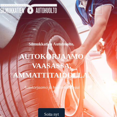
Silmukkatien Autohuolto,
AUTOKORJAAMO
VAASASSA.
AMMATTITAIDOLLA.
Autokorjaamo ja huolto Vaasassa
Soita nyt