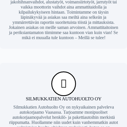
jakohihnanvaihdot, alustatyöt, voimansiirtotyöt, jarrutyöt tai
vaikka moottorin vaihdot aina ammattitaidolla ja
kilpailukykyiseen hintaan. Toimintamme on täysin
läpinäkyvää ja asiakas saa meiltä aina selkeän ja
ymmärrettävän raportin suoritetuista töistä ja mittauksista.
Jokainen asiakas on meille saman arvoinen. Ammattitaitoinen
ja periksiantamaton tiimimme saa kuntoon vian kuin vian! Se
mikä ei muualla tule kuntoon – Meillä se tulee!
SILMUKKATIEN AUTOHUOLTO OY
Silmukkatien Autohuolto Oy on nykyaikainen palveleva
autokorjaamo Vaasassa. Tarjoamme monipuoliset
autokorjaamopalvelut henkilö- ja pakettiautoihin merkistä
riippumatta. Huollamme niin uudet kuin vanhemmatkin autot