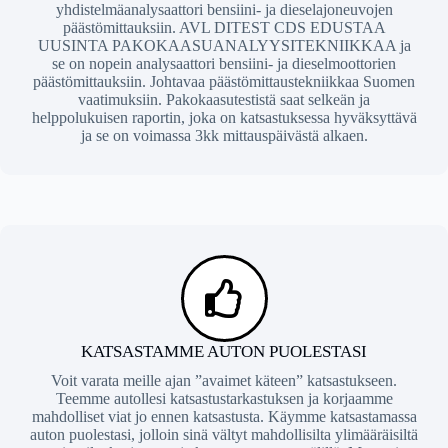
yhdistelmäanalysaattori bensiini- ja dieselajoneuvojen
päästömittauksiin. AVL DITEST CDS EDUSTAA
UUSINTA PAKOKAASUANALYYSITEKNIIKKAA ja
se on nopein analysaattori bensiini- ja dieselmoottorien
päästömittauksiin. Johtavaa päästömittaustekniikkaa Suomen
vaatimuksiin. Pakokaasutestistä saat selkeän ja
helppolukuisen raportin, joka on katsastuksessa hyväksyttävä
ja se on voimassa 3kk mittauspäivästä alkaen.
KATSASTAMME AUTON PUOLESTASI
Voit varata meille ajan ”avaimet käteen” katsastukseen.
Teemme autollesi katsastustarkastuksen ja korjaamme
mahdolliset viat jo ennen katsastusta. Käymme katsastamassa
auton puolestasi, jolloin sinä vältyt mahdollisilta ylimääräisiltä