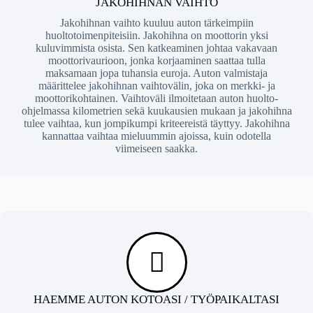
JAKOHIHNAN VAIHTO
Jakohihnan vaihto kuuluu auton tärkeimpiin
huoltotoimenpiteisiin. Jakohihna on moottorin yksi
kuluvimmista osista. Sen katkeaminen johtaa vakavaan
moottorivaurioon, jonka korjaaminen saattaa tulla
maksamaan jopa tuhansia euroja. Auton valmistaja
määrittelee jakohihnan vaihtovälin, joka on merkki- ja
moottorikohtainen. Vaihtoväli ilmoitetaan auton huolto-
ohjelmassa kilometrien sekä kuukausien mukaan ja jakohihna
tulee vaihtaa, kun jompikumpi kriteereistä täyttyy. Jakohihna
kannattaa vaihtaa mieluummin ajoissa, kuin odotella
viimeiseen saakka.
HAEMME AUTON KOTOASI / TYÖPAIKALTASI