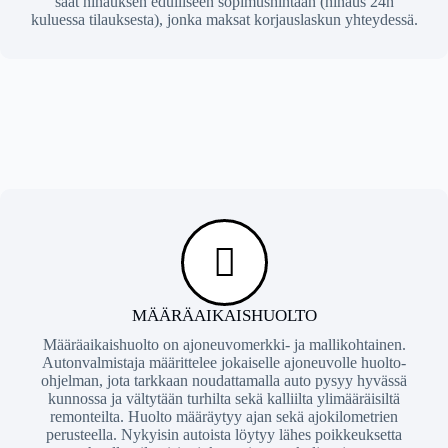
saat hinauksen edulliseen sopimushintaan (hinaus 24h
kuluessa tilauksesta), jonka maksat korjauslaskun yhteydessä.
MÄÄRÄAIKAISHUOLTO
Määräaikaishuolto on ajoneuvomerkki- ja mallikohtainen.
Autonvalmistaja määrittelee jokaiselle ajoneuvolle huolto-
ohjelman, jota tarkkaan noudattamalla auto pysyy hyvässä
kunnossa ja vältytään turhilta sekä kalliilta ylimääräisiltä
remonteilta. Huolto määräytyy ajan sekä ajokilometrien
perusteella. Nykyisin autoista löytyy lähes poikkeuksetta