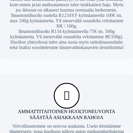
kuin ennen ja/tai matkustamoon tulee tunkkainen haju. Myös
jos ikkunat on alkaneet huurtua normaalia herkemmin.
Ilmastointihuolto uudella R1234YF kylmäaineella 100€ sis.
max 100g kylmäainetta. Yli menevältä osuudelta veloitamme
30€ / 100g.
Ilmastointihuolto R134 kylmäaineella 75€ sis. 500g
kylmäainetta. Yli menevältä osuudelta veloitamme 8€/100g).
Huollon yhteydessä tulee aina uusia myös raitisilmasuodatin
sekä lisäksi suosittelemme ilmanvaihtokanavien desinfiointia!
AMMATTITAITOINEN HUOLTONEUVONTA
SÄÄSTÄÄ ASIAKKAAN RAHOJA
Velvollisuutemme on neuvoa asiakasta. Usein törmäämme
tilanteeseen, jossa huoltoon tulleen auton matkamittarilukema