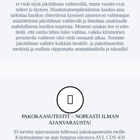
ei vielä täytä jakohihnan vaihtoväliä, mutta vuodet ovat
tulleet jo täyteen. Huoltotoimenpiteisiimme kuuluu aina
tarkistaa huollon yhteydessä kyseisen ajoneuvon valmistajan
määrittelemä jakohihnan vaihtoväli ja ilmoittaa asiakkaalle
mahdollisesta huollon tarpeesta. Monesti asiakas itse ei edes
tiedä, että vanha hihna tulee vaihtaa, vaikka kilometrien
perusteella vaihtoon olisi vielä runsaasti aikaa. Teemme
jakohihnan vaihdot kaikkiin henkilö- ja pakettiautoihin
merkistä ja mallista riippumatta ammattitaidolla ja takuulla!
PAKOKAASUTESTIT – NOPEASTI ILMAN
AJANVARAUSTA!
Et tarvitse ajanvarausta tullessasi pakokaasutestiin meille.
Käytössämme on alan huippua edustava AVL CDS 450